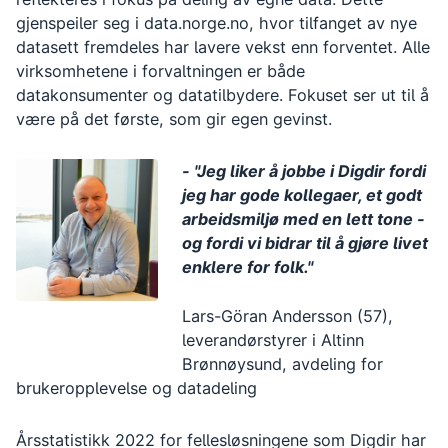
gjenspeiler seg i data.norge.no, hvor tilfanget av nye
datasett fremdeles har lavere vekst enn forventet. Alle
virksomhetene i forvaltningen er både
datakonsumenter og datatilbydere. Fokuset ser ut til å
være på det første, som gir egen gevinst.
- "Jeg liker å jobbe i Digdir fordi
jeg har gode kollegaer, et godt
arbeidsmiljø med en lett tone -
og fordi vi bidrar til å gjøre livet
enklere for folk."
Lars-Göran Andersson (57),
leverandørstyrer i Altinn
Brønnøysund, avdeling for
brukeropplevelse og datadeling
Årsstatistikk 2022 for fellesløsningene som Digdir har