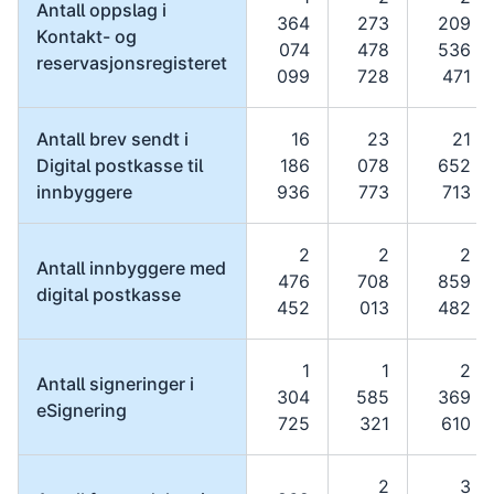
Antall oppslag i
364
273
209
Kontakt- og
074
478
536
reservasjonsregisteret
099
728
471
Antall brev sendt i
16
23
21
Digital postkasse til
186
078
652
innbyggere
936
773
713
2
2
2
Antall innbyggere med
476
708
859
digital postkasse
452
013
482
1
1
2
Antall signeringer i
304
585
369
eSignering
725
321
610
2
3