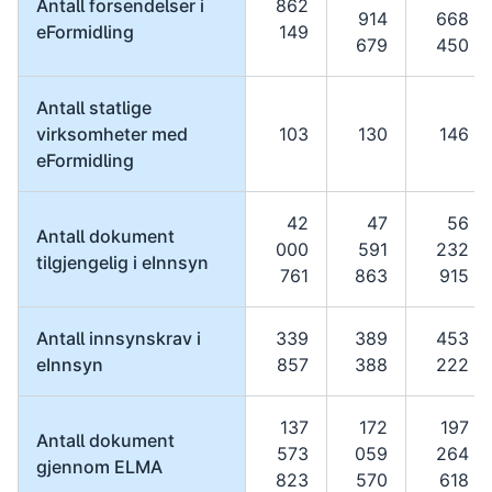
Antall forsendelser i
862
914
668
eFormidling
149
679
450
Antall statlige
virksomheter med
103
130
146
eFormidling
42
47
56
Antall dokument
000
591
232
tilgjengelig i eInnsyn
761
863
915
Antall innsynskrav i
339
389
453
eInnsyn
857
388
222
137
172
197
Antall dokument
573
059
264
gjennom ELMA
823
570
618