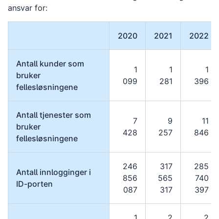
ansvar for:
2020
2021
2022
Antall kunder som
1
1
1
bruker
099
281
396
fellesløsningene
Antall tjenester som
7
9
11
bruker
428
257
846
fellesløsningene
246
317
285
Antall innlogginger i
856
565
740
ID-porten
087
317
397
1
2
2