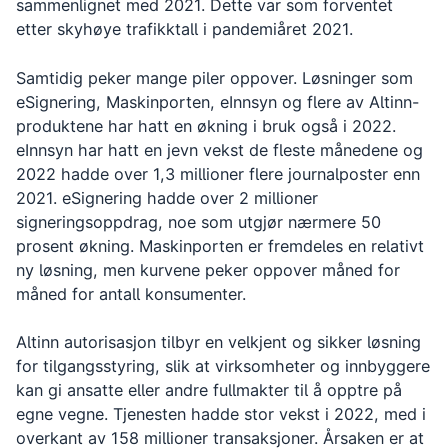
sammenlignet med 2021. Dette var som forventet
etter skyhøye trafikktall i pandemiåret 2021.
Samtidig peker mange piler oppover. Løsninger som
eSignering, Maskinporten, eInnsyn og flere av Altinn-
produktene har hatt en økning i bruk også i 2022.
eInnsyn har hatt en jevn vekst de fleste månedene og
2022 hadde over 1,3 millioner flere journalposter enn
2021. eSignering hadde over 2 millioner
signeringsoppdrag, noe som utgjør nærmere 50
prosent økning. Maskinporten er fremdeles en relativt
ny løsning, men kurvene peker oppover måned for
måned for antall konsumenter.
Altinn autorisasjon tilbyr en velkjent og sikker løsning
for tilgangsstyring, slik at virksomheter og innbyggere
kan gi ansatte eller andre fullmakter til å opptre på
egne vegne. Tjenesten hadde stor vekst i 2022, med i
overkant av 158 millioner transaksjoner. Årsaken er at