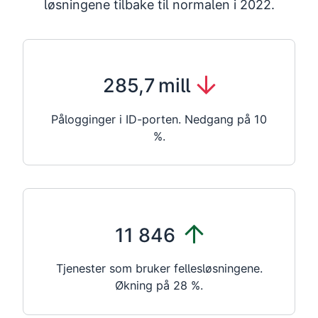
løsningene tilbake til normalen i 2022.
Negativ
285,7
mill
synkende
Pålogginger i ID-porten. Nedgang på 10
trend
%.
Positiv
11 846
økende
Tjenester som bruker fellesløsningene.
trend
Økning på 28 %.