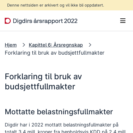
Hopp til hovedinnhold
Denne nettsiden er arkivert og vil ikke bli oppdatert.
Men
Hjem
Kapittel 6: Årsregnskap
Forklaring til bruk av budsjettfullmakter
Forklaring til bruk av
budsjettfullmakter
Mottatte belastningsfullmakter
Digdir har i 2022 mottatt belastningsfullmakter på
totalt 3,4 mill. kroner fra henholdsvis KDD på 2,4 mill.