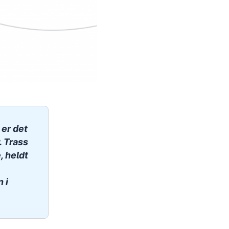
 er det
. Trass
, heldt
n i