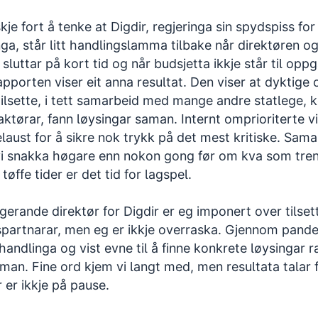
kje fort å tenke at Digdir, regjeringa sin spydspiss for
nga, står litt handlingslamma tilbake når direktøren og 
 sluttar på kort tid og når budsjetta ikkje står til op
pporten viser eit anna resultat. Den viser at dyktige 
tilsette, i tett samarbeid med mange andre statlege,
aktørar, fann løysingar saman. Internt omprioriterte vi
elaust for å sikre nok trykk på det mest kritiske. Sa
vi snakka høgare enn nokon gong før om kva som tre
i tøffe tider er det tid for lagspel.
erande direktør for Digdir er eg imponert over tilset
partnarar, men eg er ikkje overraska. Gjennom pande
andlinga og vist evne til å finne konkrete løysingar r
aman. Fine ord kjem vi langt med, men resultata talar 
r er ikkje på pause.