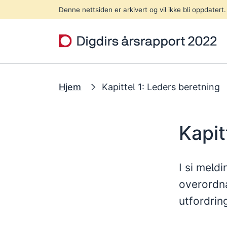
Hopp til hovedinnhold
Denne nettsiden er arkivert og vil ikke bli oppdatert.
Hjem
Kapittel 1: Leders beretning
Kapit
I si meldi
overordna
utfordring