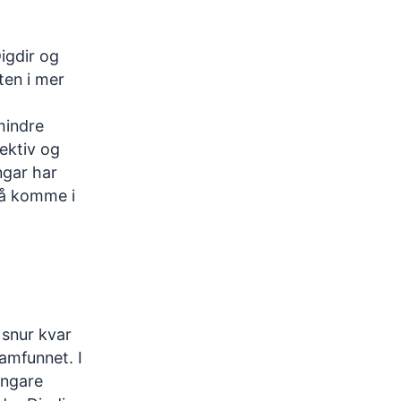
Digdir og
iten i mer
 mindre
fektiv og
ngar har
r å komme i
r snur kvar
samfunnet. I
ongare