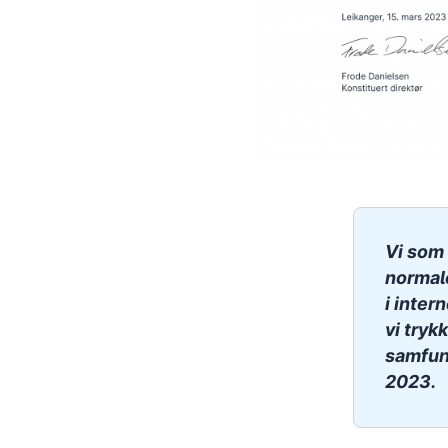
Vi som 
normale
i inter
vi tryk
samfunn
2023.