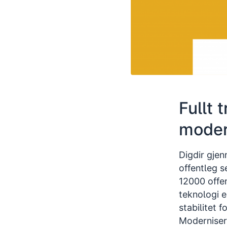
Fullt 
moder
Digdir gjen
offentleg s
12000 offe
teknologi e
stabilitet f
Moderniser