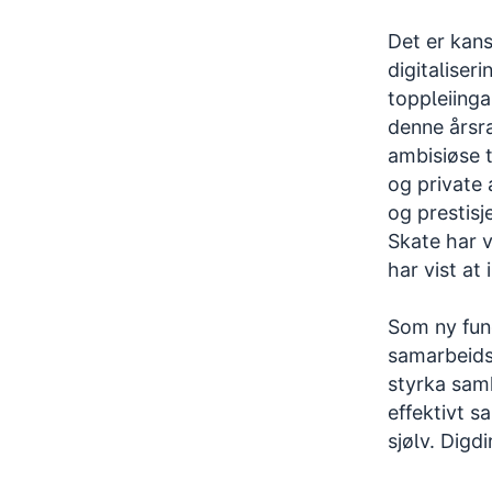
Det er kans
digitaliseri
toppleiinga
denne årsra
ambisiøse 
og private 
og prestisj
Skate har 
har vist at 
Som ny fung
samarbeids
styrka samh
effektivt s
sjølv. Digdi