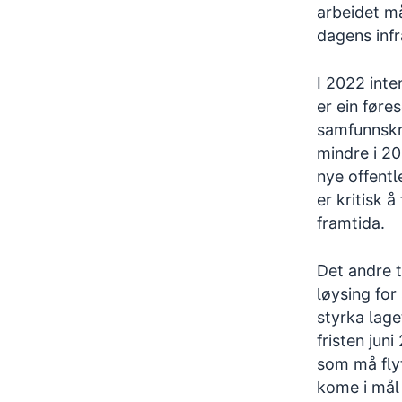
arbeidet m
dagens infr
I 2022 int
er ein føre
samfunnskri
mindre i 2
nye offentl
er kritisk 
framtida.
Det andre t
løysing for
styrka lage
fristen ju
som må flyt
kome i mål 