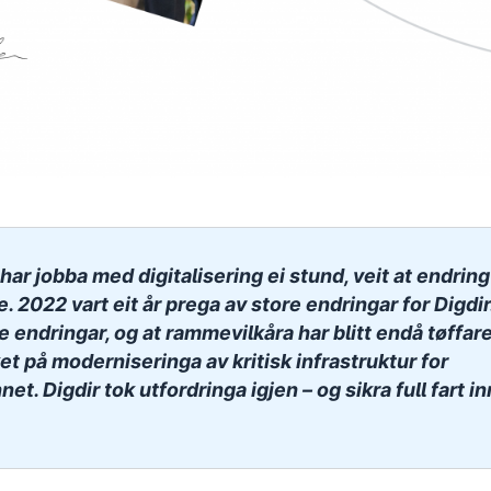
har jobba med digitalisering ei stund, veit at endring
. 2022 vart eit år prega av store endringar for Digdir
ne endringar, og at rammevilkåra har blitt endå tøffare
ket på moderniseringa av kritisk infrastruktur for
et. Digdir tok utfordringa igjen – og sikra full fart in