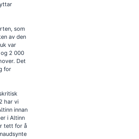
yttar
orten, som
uken av den
ruk var
 og 2 000
mover. Det
g for
kritisk
2 har vi
ltinn innan
r i Altinn
 tett for å
 naudsynte