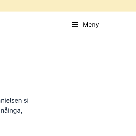
Meny
anielsen si
pnåinga,