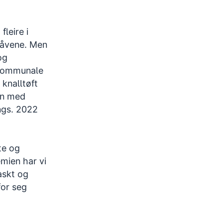
fleire i
pgåvene. Men
og
 kommunale
 knalltøft
man med
ngs. 2022
te og
mien har vi
askt og
for seg