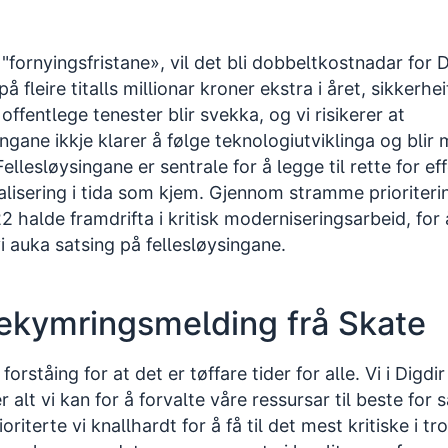
e "fornyingsfristane», vil det bli dobbeltkostnadar for 
 fleire titalls millionar kroner ekstra i året, sikkerhe
offentlege tenester blir svekka, og vi risikerer at
ingane ikkje klarer å følge teknologiutviklinga og blir
ellesløysingane er sentrale for å legge til rette for ef
talisering i tida som kjem. Gjennom stramme prioriteri
22 halde framdrifta i kritisk moderniseringsarbeid, fo
i auka satsing på fellesløysingane.
bekymringsmelding frå Skate
forståing for at det er tøffare tider for alle. Vi i Digdi
r alt vi kan for å forvalte våre ressursar til beste for 
riterte vi knallhardt for å få til det mest kritiske i tr