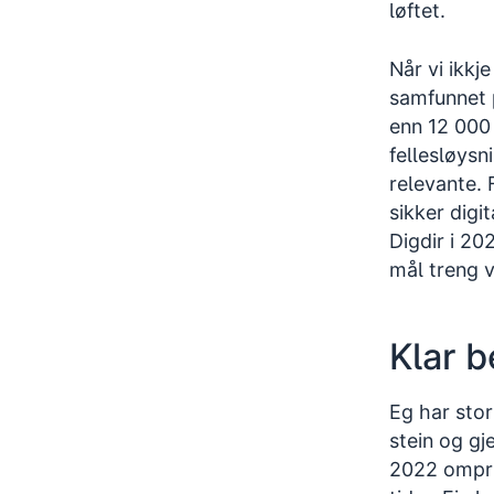
løftet.
Når vi ikkj
samfunnet på
enn 12 000 
fellesløysn
relevante. F
sikker digi
Digdir i 20
mål treng v
Klar 
Eg har stor 
stein og gje
2022 omprio