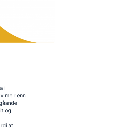
a i
av meir enn
tgåande
it og
rdi at