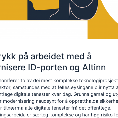
trykk på arbeidet med å
nisere ID-porten og Altinn
nomfører to av dei mest komplekse teknologiprosjekt
ektor, samstundes med at fellesløysingane blir nytta 
ntlege digitale tenester kvar dag. Grunna gamal og u
r modernisering naudsynt for å oppretthalda sikkerhe
or tilnærma alle digitale tenester frå det offentlege.
ingsarbeida er særleg komplekse og har høg risiko fo